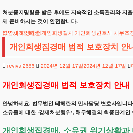
처분중지명령을 받은 후에도 지속적인 소득관리와 지출계
께 준비하시는 것이 안전합니다.
도박빚개인회생
카드값연체
회생신청
개인회생절차
개인회생변호사
채무조
개인회생집경매 법적 보호장치 안
revival2686
2024년 12월 17일
2024년 12월 17일
개인회생집경매 법적 보호장치 안내
안녕하세요. 법무법인 테헤란의 민사담당 변호사입니다.
소유물에 대한 ‘강제처분행위’, 채무해결의 최종단계인 
개인회생집경매, 소유권 위기상황과