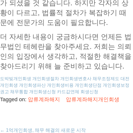
가 되셨을 것 같습니다. 하지만 각자의 상
황이 다르고, 법률적 절차가 복잡하기 때
문에 전문가의 도움이 필요합니다.
더 자세한 내용이 궁금하시다면 언제든 법
무법인 테헤란을 찾아주세요. 저희는 의뢰
인의 입장에서 생각하고, 적절한 해결책을
찾아드리기 위해 늘 준비하고 있습니다.
도박빚개인회생
개인회생절차
개인회생변호사
채무조정제도
대전
개인회생
개인회생파산
개인회생비용
개인회생단점
개인회생보정
권고
채무통합
개인회생신청
카드값연체
회생신청
Tagged on:
압류계좌해지
압류계좌해지개인회생
←
1억개인회생, 채무 해결의 새로운 시작